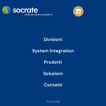
L
i
n
k
e
d
i
Divisioni
n
System Integration
Prodotti
Soluzioni
Contatti
Azienda