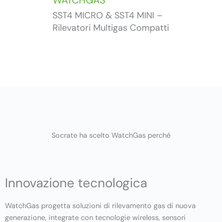
WATCHGAS
WAT
SST4 MICRO & SST4 MINI –
POLI 
Rilevatori Multigas Compatti
Portat
Socrate ha scelto WatchGas perché
Innovazione tecnologica
WatchGas progetta soluzioni di rilevamento gas di nuova
generazione, integrate con tecnologie wireless, sensori