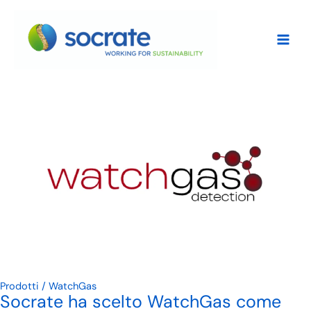
Vai
al
contenuto
Prodotti
/ WatchGas
Socrate ha scelto WatchGas come