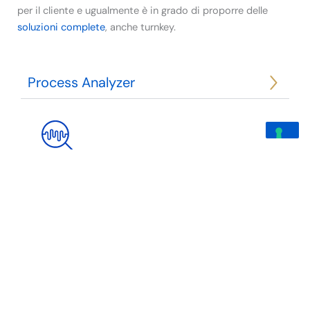
per il cliente e ugualmente è in grado di proporre delle
soluzioni complete
, anche turnkey.
Process Analyzer
Un sistema di analisi di processo è un sistema
complesso volto alla rilevazione di
caratteristiche chimiche o fisiche di un
determinato campione all’interno del processo
stesso.
Leggi di più
Fire & Gas