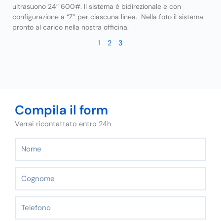
ultrasuono 24″ 600#. Il sistema è bidirezionale e con
configurazione a “Z” per ciascuna linea. Nella foto il sistema
pronto al carico nella nostra officina.
1
2
3
Compila il form
Verrai ricontattato entro 24h
N
o
m
C
e
o
g
T
n
e
o