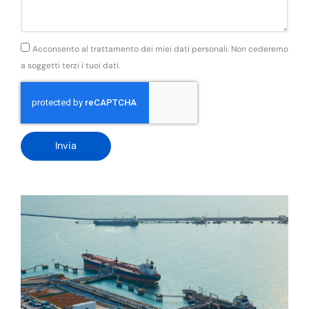
s
a
a
g
G
Acconsento al trattamento dei miei dati personali. Non cederemo
g
D
a soggetti terzi i tuoi dati.
i
P
o
R
Invia