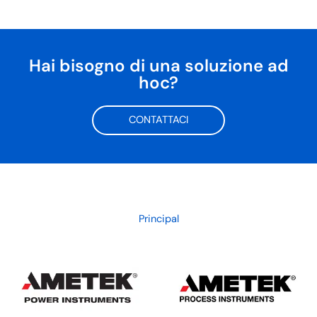
Hai bisogno di una soluzione ad
hoc?
CONTATTACI
Principal