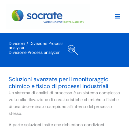
Vai
al
contenuto
Divisioni /
Divisione Process
analyzer
Divisione Process analyzer
Soluzioni avanzate per il monitoraggio
chimico e fisico di processi industriali
Un sistema di analisi di processo è un sistema complesso
volto alla rilevazione di caratteristiche chimiche o fisiche
di una determinato campione all’interno del processo
stesso.
A parte soluzioni insite che richiedono condizioni