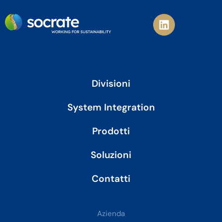
L
i
n
k
e
d
i
Divisioni
n
System Integration
Prodotti
Soluzioni
Contatti
Azienda