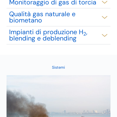
Monitoraggio di gas di torcia
Qualità gas naturale e
biometano
Impianti di produzione H
,
2
blending e deblending
Sistemi
CE
SY
Sys
Int
sys