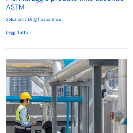
ASTM
Soluzioni
/ Di
@Trasparenze
Leggi tutto »
Monitoraggio
emissioni
e
controllo
combustione