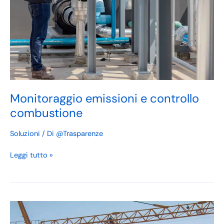
Monitoraggio emissioni e controllo
combustione
Soluzioni
/ Di
@Trasparenze
Leggi tutto »
Impianti
di