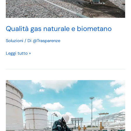
Qualità gas naturale e biometano
Soluzioni
/ Di
@Trasparenze
Leggi tutto »
Monitoraggio
di
gas
di
torcia