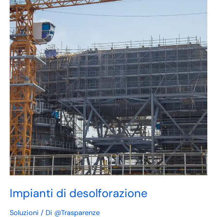
desolforazione
Impianti di desolforazione
Soluzioni
/ Di
@Trasparenze