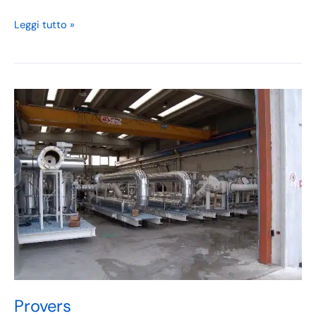
Leggi tutto »
Provers
SYRIAN
PETROLEUM
COMPANY
–
Siria
Provers