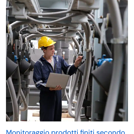
Monitoraggio
prodotti
finiti
secondo
ASTM
Monitoraggio prodotti finiti secondo