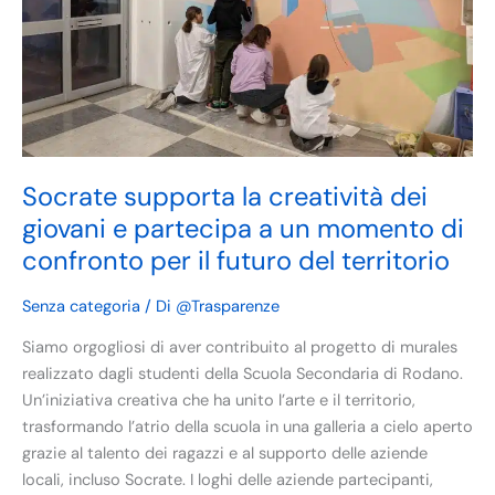
dei
giovani
e
partecipa
a
un
momento
Socrate supporta la creatività dei
di
giovani e partecipa a un momento di
confronto
confronto per il futuro del territorio
per
il
Senza categoria
/ Di
@Trasparenze
futuro
del
Siamo orgogliosi di aver contribuito al progetto di murales
territorio
realizzato dagli studenti della Scuola Secondaria di Rodano.
Un’iniziativa creativa che ha unito l’arte e il territorio,
trasformando l’atrio della scuola in una galleria a cielo aperto
grazie al talento dei ragazzi e al supporto delle aziende
locali, incluso Socrate. I loghi delle aziende partecipanti,