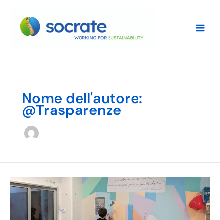
Vai
al
contenuto
Nome dell'autore:
@Trasparenze
Socrate
supporta
la
creatività