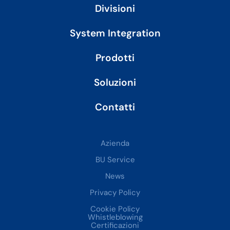
i
Divisioni
n
System Integration
Prodotti
Soluzioni
Contatti
Azienda
BU Service
News
Privacy Policy
Cookie Policy
Whistleblowing
Certificazioni