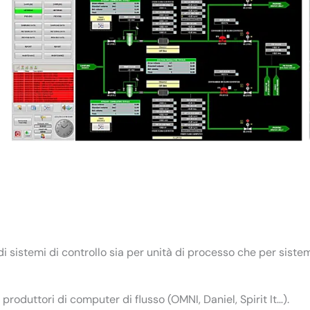
 sistemi di controllo sia per unità di processo che per sistem
i produttori di computer di flusso (OMNI, Daniel, Spirit It…).