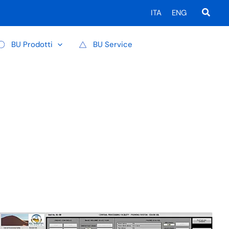
Cerca
ITA
ENG
BU Prodotti
BU Service