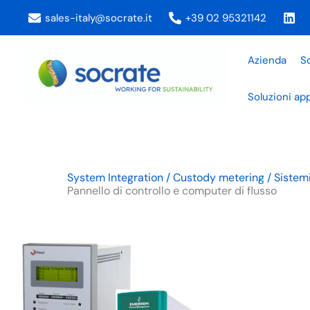
Vai
sales-italy@socrate.it
+39 02 95321142
al
contenuto
Azienda
So
Soluzioni app
System Integration / Custody metering / Sistemi 
Pannello di controllo e computer di flusso