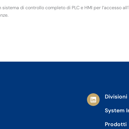
n sistema di controllo completo di PLC e HMI per l’accesso all’im
enze.
L
Divisioni
i
n
System I
k
e
Prodotti
d