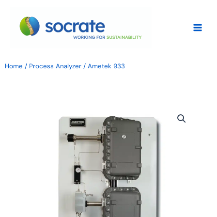
Vai
al
contenuto
Home
/
Process Analyzer
/ Ametek 933