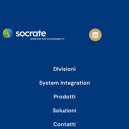
L
i
n
k
e
d
i
Divisioni
n
System Integration
Prodotti
Soluzioni
Contatti