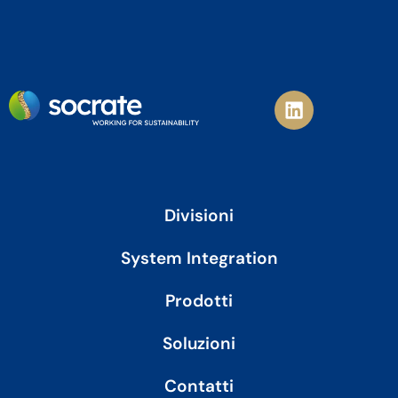
L
i
n
k
e
d
i
Divisioni
n
System Integration
Prodotti
Soluzioni
Contatti