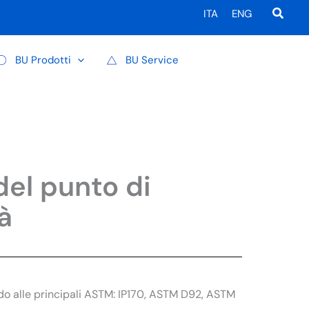
Cerca
ITA
ENG
BU Prodotti
BU Service
del punto di
à
rdo alle principali ASTM: IP170, ASTM D92, ASTM