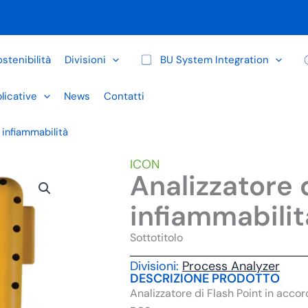
stenibilità
Divisioni
BU System Integration
licative
News
Contatti
 infiammabilità
ICON
Analizzatore 
infiammabilit
Sottotitolo
Divisioni:
Process Analyzer
DESCRIZIONE PRODOTTO
Analizzatore di Flash Point in acco