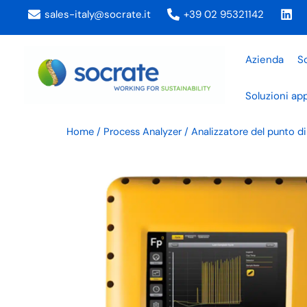
Vai
sales-italy@socrate.it
+39 02 95321142
al
contenuto
Azienda
So
Soluzioni app
Home
/
Process Analyzer
/ Analizzatore del punto di