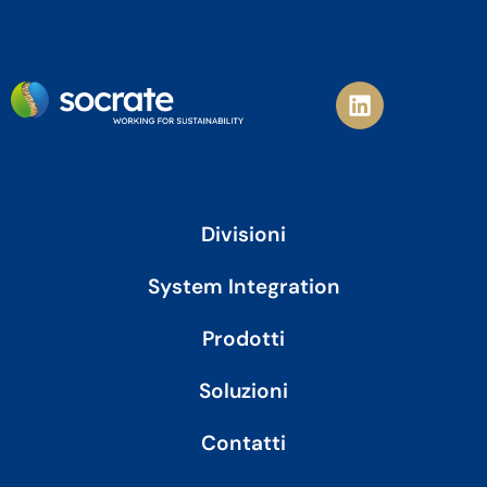
L
i
n
k
e
d
i
Divisioni
n
System Integration
Prodotti
Soluzioni
Contatti