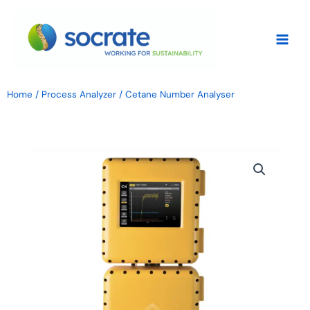
Vai
al
contenuto
Home
/
Process Analyzer
/ Cetane Number Analyser