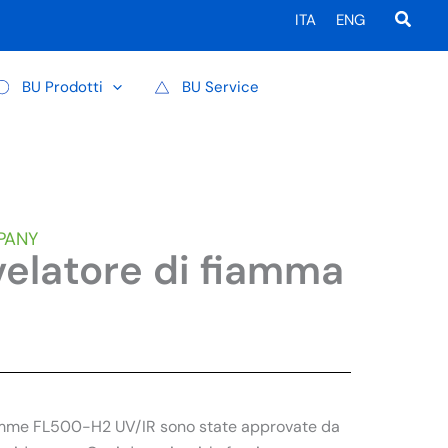
Cerca
ITA
ENG
BU Prodotti
BU Service
PANY
elatore di fiamma
Fiamme FL500-H2 UV/IR sono state approvate da