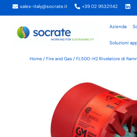
Vai
sales-italy@socrate.it
+39 02 95321142
al
contenuto
Azienda
So
Soluzioni app
Home
/
Fire and Gas
/ FL500-H2 Rivelatore di fiam