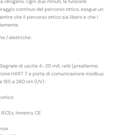
a idrogeno. Ogni due minuti, la funzione
oraggio continuo del percorso ottico, esegue un
antire che il percorso ottico sia libero e che i
ttamente.
e / elettriche:
Segnale di uscita 4–20 mA, relè (preallarme,
azione HART 7 e porta di comunicazione modbus
da 185 a 260 nm (UV)
conico
, IECEx, Inmetro, CE
inox