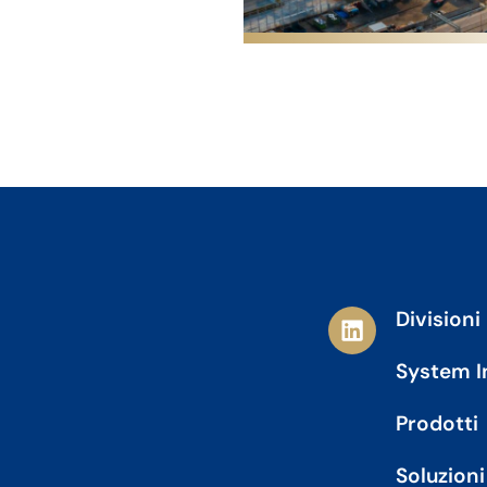
L
Divisioni
i
n
System I
k
e
Prodotti
d
i
Soluzioni
n