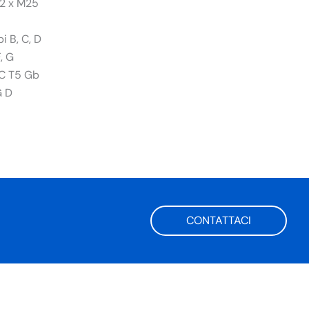
 2 x M25
i B, C, D
F, G
IIC T5 Gb
G D
CONTATTACI