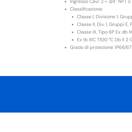
Ingresso Cavi: 2 × 3/4″ NPT o
Classificazione:
Classe I, Divisione 1, Grupp
Classe II, Div. 1, Gruppi E, 
Classe III, Tipo 6P Ex db 
Ex tb IIIC T100 °C Db II 2 
Grado di protezione: IP66/67