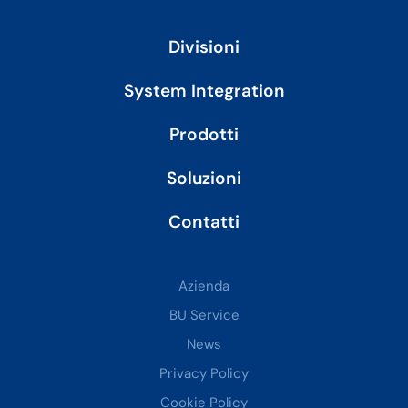
e
d
i
Divisioni
n
System Integration
Prodotti
Soluzioni
Contatti
Azienda
BU Service
News
Privacy Policy
Cookie Policy