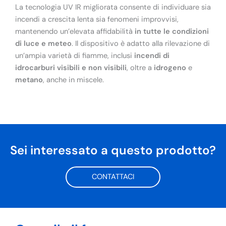
La tecnologia UV IR migliorata consente di individuare sia
incendi a crescita lenta sia fenomeni improvvisi,
mantenendo un’elevata affidabilità
in tutte le condizioni
di luce e meteo
. Il dispositivo è adatto alla rilevazione di
un’ampia varietà di fiamme, inclusi
incendi di
idrocarburi visibili e non visibili
, oltre a
idrogeno
e
metano
, anche in miscele.
Sei interessato a questo prodotto?
CONTATTACI