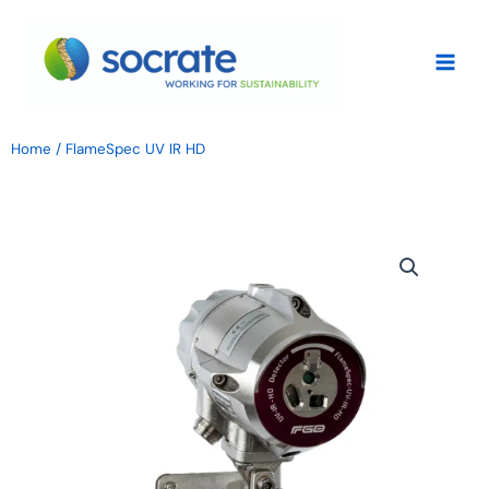
Vai
al
contenuto
Home
/ FlameSpec UV IR HD