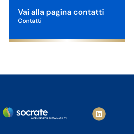
Vai alla pagina contatti
Contatti
L
i
n
k