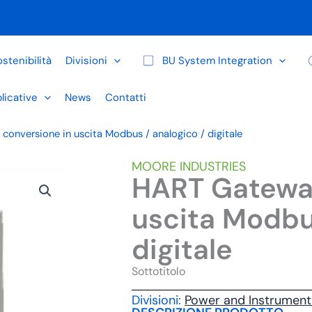
stenibilità
Divisioni
BU System Integration
licative
News
Contatti
onversione in uscita Modbus / analogico / digitale
MOORE INDUSTRIES
HART Gateway
uscita Modbus
digitale
Sottotitolo
Divisioni:
Power and Instrument