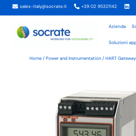
Vai
sales-italy@socrate.it
+39 02 95321142
al
contenuto
Azienda
So
Soluzioni app
Home
/
Power and Instrumentation
/ HART Gateway c