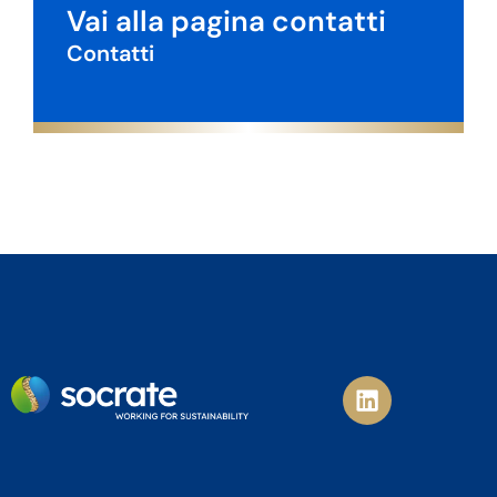
Vai alla pagina contatti
Contatti
L
i
n
k
e