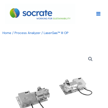
Vai
al
contenuto
Home
/
Process Analyzer
/ LaserGas™ III OP