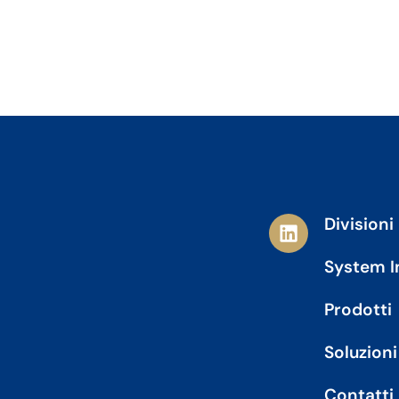
L
Divisioni
i
n
System I
k
e
Prodotti
d
i
Soluzioni
n
Contatti