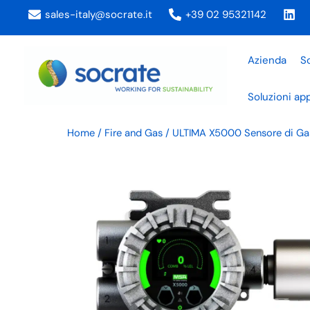
Vai
sales-italy@socrate.it
+39 02 95321142
al
contenuto
Azienda
So
Soluzioni app
Home
/
Fire and Gas
/ ULTIMA X5000 Sensore di Ga