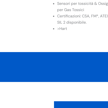
Sensori per tossicità & Ossi
per Gas Tossici
Certificazioni: CSA, FM*, AT
SIL 2 disponibile.
>Hart