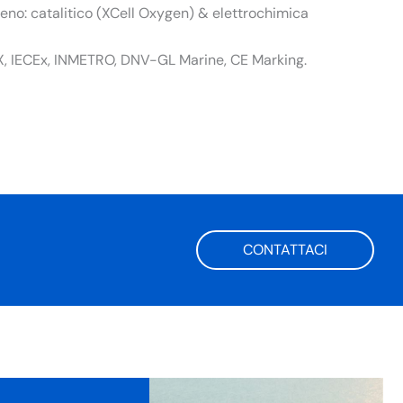
geno: catalitico (XCell Oxygen) & elettrochimica
EX, IECEx, INMETRO, DNV-GL Marine, CE Marking.
CONTATTACI