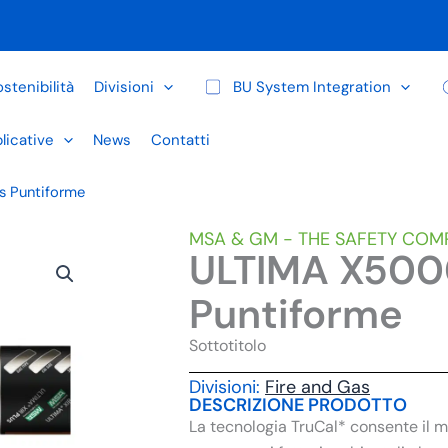
stenibilità
Divisioni
BU System Integration
licative
News
Contatti
s Puntiforme
MSA & GM - THE SAFETY COM
ULTIMA X5000
Puntiforme
Sottotitolo
Divisioni:
Fire and Gas
DESCRIZIONE PRODOTTO
La tecnologia TruCal* consente il mo