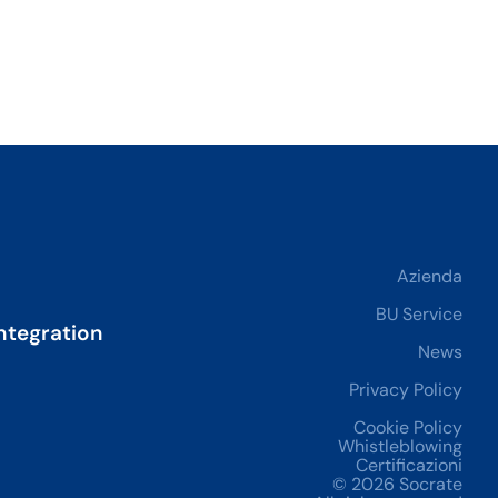
Azienda
BU Service
ntegration
News
Privacy Policy
Cookie Policy
Whistleblowing
Certificazioni
© 2026 Socrate