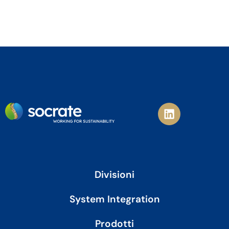
L
i
n
k
e
d
i
Divisioni
n
System Integration
Prodotti