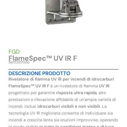
FGD
FlameSpec™ UV IR F
Sottotitolo
DESCRIZIONE PRODOTTO
Rivelatore di fiamma UV IR per incendi di idrocarburi
FlameSpec™ UV IR F
è un rivelatore di fiamma
UV IR
progettato per garantire
risposta ultra rapida
, alte
prestazioni e rilevazione affidabile di un’ampia varietà di
incendi, inclusi
idrocarburi visibili e non visibili
. La
tecnologia UV IR migliorata consente di individuare sia
incendi a crescita lenta sia eruzioni improvvise, operando
in modo stabile
in tutte le condizioni meteo e di luce
.